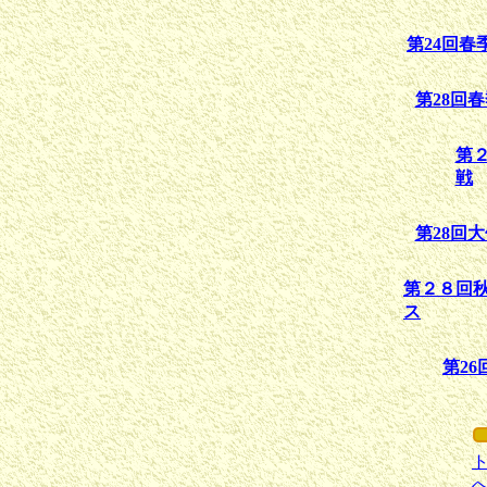
第24回
第28回
第
戦
第28回
第２８回
ス
第2