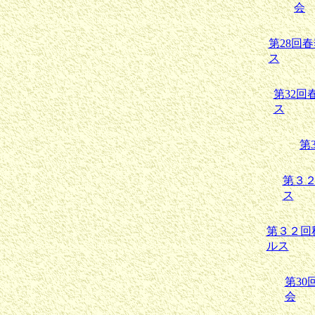
会
第28回
ス
第32回
ス
第
第３
ス
第３２回
ルス
第3
会