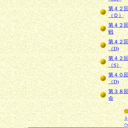
第４２
（Ｄ）
第４２
戦
第４２
（D)
第４２
（S）
第４０
（D)
第３８回
会