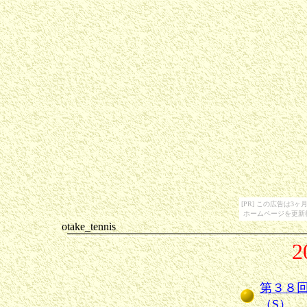
[PR] この広告は
ホームページを更新
otake_tennis
2
第３８
（S）