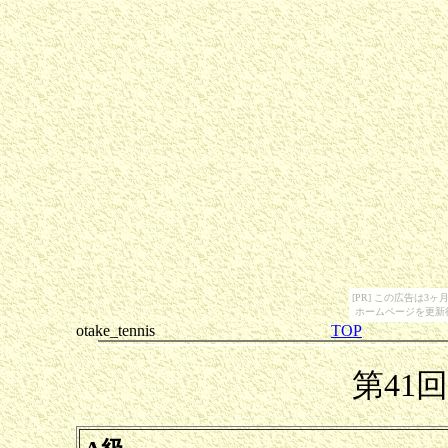
[PR] この広告は
ホームページを更新
otake_tennis
TOP
第41